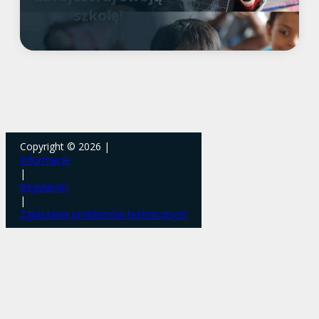
szkołę!
Copyright © 2026 |
Informacje
|
Regulamin
|
Zgłaszanie problemów technicznych