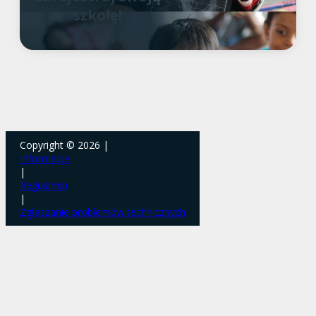
szkołę!
Copyright © 2026 |
Informacje
|
Regulamin
|
Zgłaszanie problemów technicznych