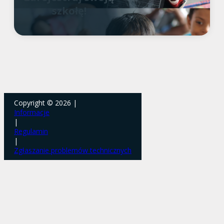
szkołę!
Copyright © 2026 |
Informacje
|
Regulamin
|
Zgłaszanie problemów technicznych