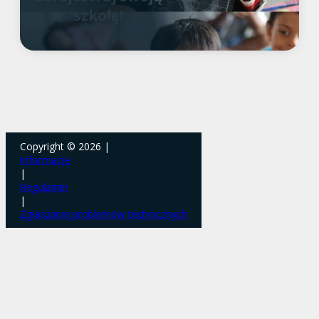
szkołę!
Copyright © 2026 |
Informacje
|
Regulamin
|
Zgłaszanie problemów technicznych