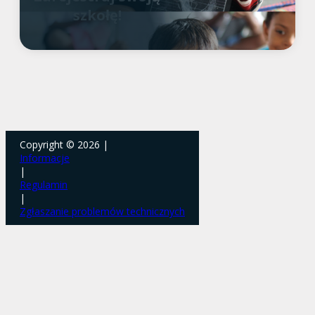
szkołę!
Copyright © 2026 |
Informacje
|
Regulamin
|
Zgłaszanie problemów technicznych