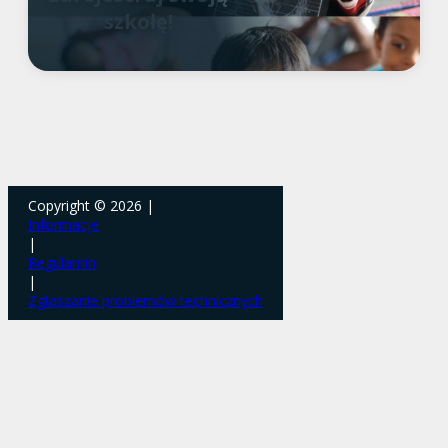
szkołę!
Copyright © 2026 |
Informacje
|
Regulamin
|
Zgłaszanie problemów technicznych