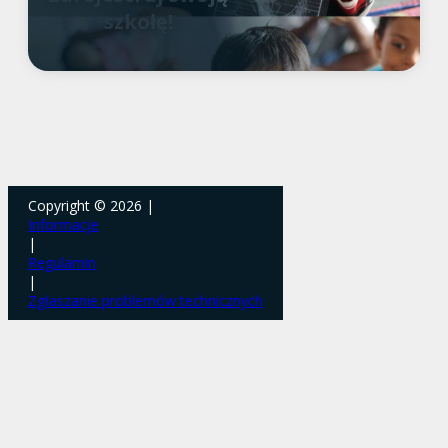
szkołę!
Copyright © 2026 |
Informacje
|
Regulamin
|
Zgłaszanie problemów technicznych