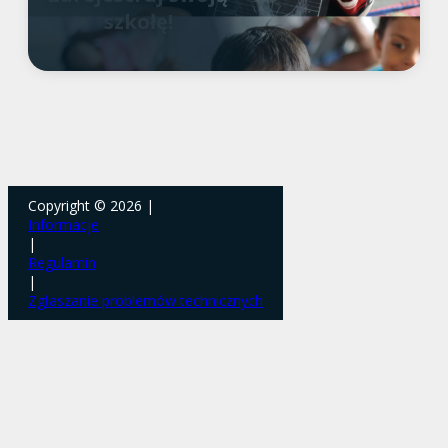
szkołę!
Copyright © 2026 |
Informacje
|
Regulamin
|
Zgłaszanie problemów technicznych