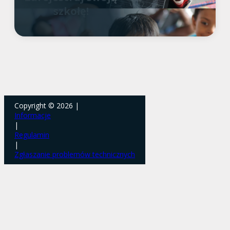
szkołę!
Copyright © 2026 |
Informacje
|
Regulamin
|
Zgłaszanie problemów technicznych