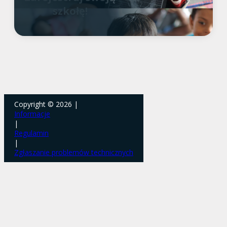
szkołę!
Copyright © 2026 |
Informacje
|
Regulamin
|
Zgłaszanie problemów technicznych