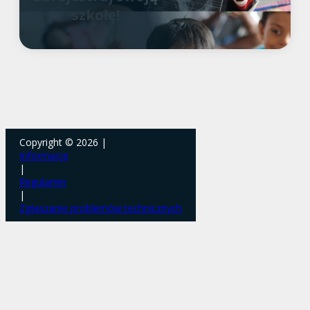
szkołę!
Copyright © 2026 |
Informacje
|
Regulamin
|
Zgłaszanie problemów technicznych