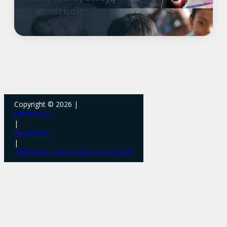
szkołę!
Copyright © 2026 |
Informacje
|
Regulamin
|
Zgłaszanie problemów technicznych