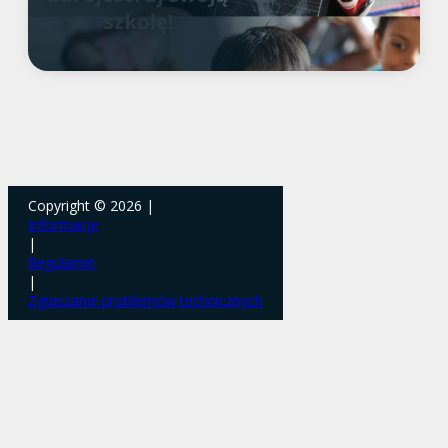
szkołę!
Copyright © 2026 |
Informacje
|
Regulamin
|
Zgłaszanie problemów technicznych